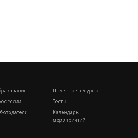
бразование
Полезные ресурсы
рофессии
Тесты
ботодатели
Календарь
мероприятий