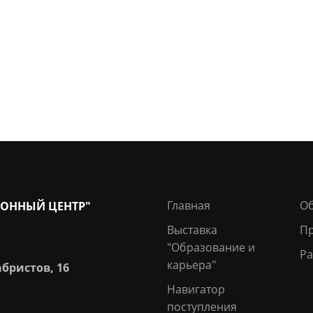
Главная
О
ОННЫЙ ЦЕНТР"
Выставка
П
"Образование и
Ра
карьера"
абристов, 16
Навигатор
поступления