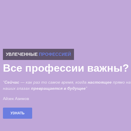
УВЛЕЧЕННЫЕ
ПРОФЕССИЕЙ
Все профессии важны?
“
Сейчас
— как раз то самое время, когда
настоящее
прямо на
наших глазах
превращается в будущее
”
Айзек Азимов
УЗНАТЬ