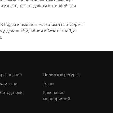
 узнают, как создаются интерфейсы и
VK Видео и вместе с маскотами платформы
, делать её удобной и безопасной, а
.
бразование
Полезные ресурсы
рофессии
Тесты
ботодатели
Календарь
мероприятий