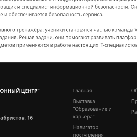
овщик и специалист информационной безопасности. Они
е и обеспечивается безопасность сервиса.
ивного тренажёра: ученики становятся частью команды 
дания. Решая задачи, они помогают развивать платформу
дметов применяются в работе настоящих IT-специалистов
Главная
О
ОННЫЙ ЦЕНТР"
Выставка
П
"Образование и
Ра
карьера"
кабристов, 16
Навигатор
поступления