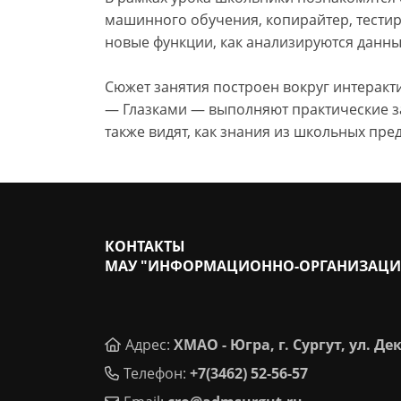
машинного обучения, копирайтер, тестир
новые функции, как анализируются данны
Сюжет занятия построен вокруг интеракт
— Глазками — выполняют практические за
также видят, как знания из школьных пре
КОНТАКТЫ
МАУ "ИНФОРМАЦИОННО-ОРГАНИЗАЦИ
Адрес:
ХМАО - Югра, г. Сургут, ул. Де
Телефон:
+7(3462) 52-56-57