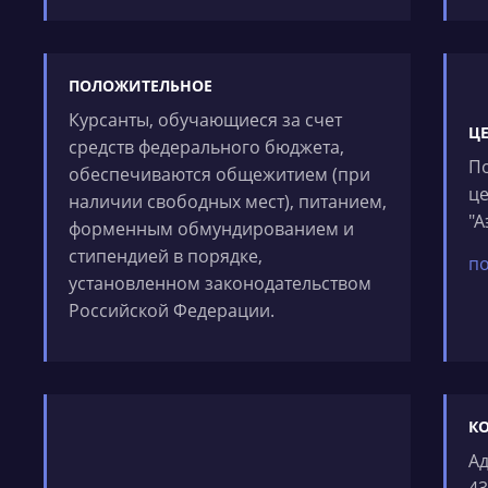
ПОЛОЖИТЕЛЬНОЕ
Курсанты, обучающиеся за счет
Ц
средств федерального бюджета,
По
обеспечиваются общежитием (при
ц
наличии свободных мест), питанием,
"А
форменным обмундированием и
стипендией в порядке,
п
установленном законодательством
Российской Федерации.
К
Ад
43