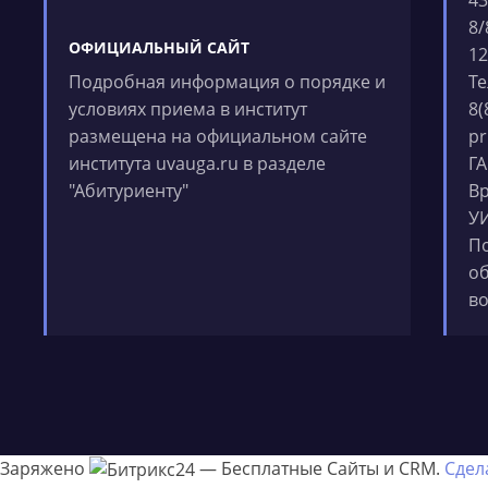
8/
ОФИЦИАЛЬНЫЙ САЙТ
12
Подробная информация о порядке и
Те
условиях приема в институт
8(
размещена на официальном сайте
pr
института uvauga.ru в разделе
ГА
"Абитуриенту"
В
УИ
По
об
во
Заряжено
— Бесплатные Сайты и CRM.
Сдел