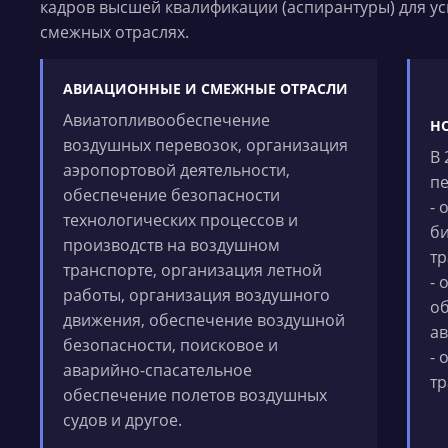
кадров высшей квалификации (аспирантуры) для у
смежных отраслях.
АВИАЦИОННЫЕ И СМЕЖНЫЕ ОТРАСЛИ
Авиатопливообеспечение
Н
воздушных перевозок, организация
В 
аэропортовой деятельности,
пе
обеспечение безопасности
- 
технологических процессов и
би
производств на воздушном
тр
транспорте, организация летной
- 
работы, организация воздушного
о
движения, обеспечение воздушной
ав
безопасности, поисковое и
- 
аварийно-спасательное
тр
обеспечение полетов воздушных
судов и другое.